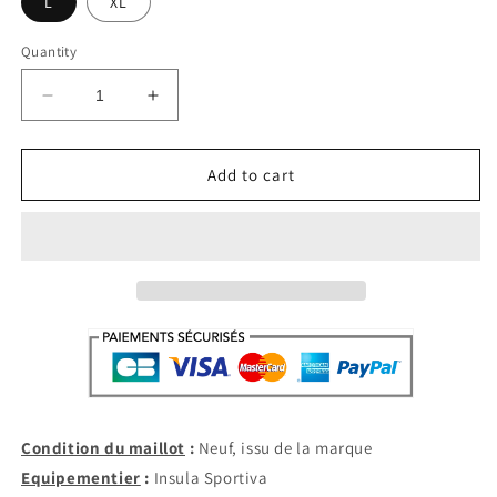
L
XL
Quantity
Decrease
Increase
quantity
quantity
for
for
Sicile
Sicile
Add to cart
Third
Third
2025-
2025-
26
26
(L/XL)
(L/XL)
Condition du maillot
:
Neuf, issu de la marque
Equipementier
:
Insula Sportiva