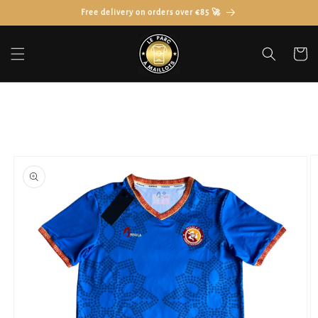
Skip to
Free delivery on orders over €85 🚀
content
Cart
Skip to
product
information